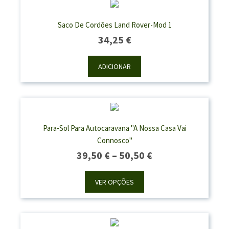
Saco De Cordões Land Rover-Mod 1
34,25
€
ADICIONAR
Para-Sol Para Autocaravana "A Nossa Casa Vai
Connosco"
Price
39,50
€
–
50,50
€
Range:
39,50 €
VER OPÇÕES
Through
50,50 €