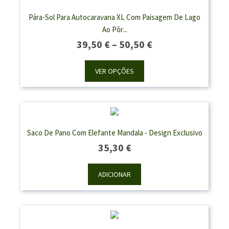
Pára-Sol Para Autocaravana XL Com Paisagem De Lago
Ao Pôr...
Price
39,50
€
–
50,50
€
Range:
39,50 €
VER OPÇÕES
Through
50,50 €
Saco De Pano Com Elefante Mandala - Design Exclusivo
35,30
€
ADICIONAR