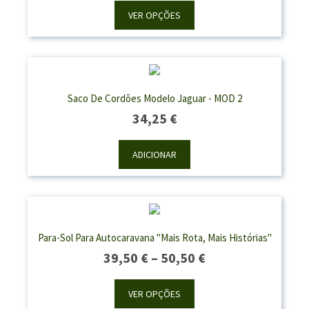
48,60 €
VER OPÇÕES
Through
58,70 €
Saco De Cordões Modelo Jaguar - MOD 2
34,25
€
ADICIONAR
Para-Sol Para Autocaravana "Mais Rota, Mais Histórias"
Price
39,50
€
–
50,50
€
Range:
39,50 €
VER OPÇÕES