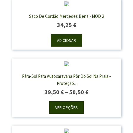
Saco De Cordão Mercedes Benz - MOD 2
34,25
€
ADICIONAR
Pára-Sol Para Autocaravana Pôr Do Sol Na Praia –
Proteção...
Price
39,50
€
–
50,50
€
Range:
39,50 €
VER OPÇÕES
Through
50,50 €