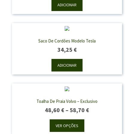
ADICIONAR
Saco De Cordões Modelo Tesla
34,25
€
ADICIONAR
Toalha De Praia Volvo – Exclusivo
Price
48,60
€
–
58,70
€
Range:
48,60 €
VER OPÇÕES
Through