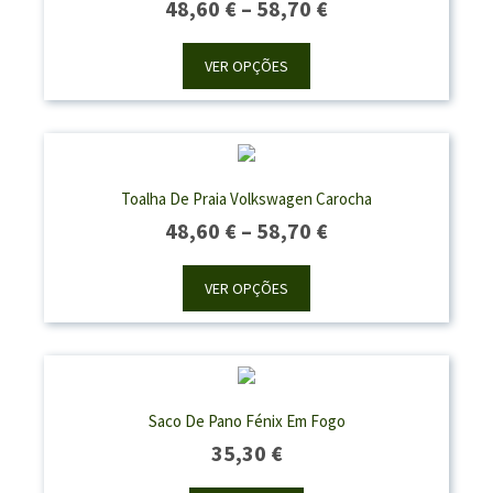
Price
48,60
€
–
58,70
€
Range:
48,60 €
VER OPÇÕES
Through
58,70 €
Toalha De Praia Volkswagen Carocha
Price
48,60
€
–
58,70
€
Range:
48,60 €
VER OPÇÕES
Through
58,70 €
Saco De Pano Fénix Em Fogo
35,30
€