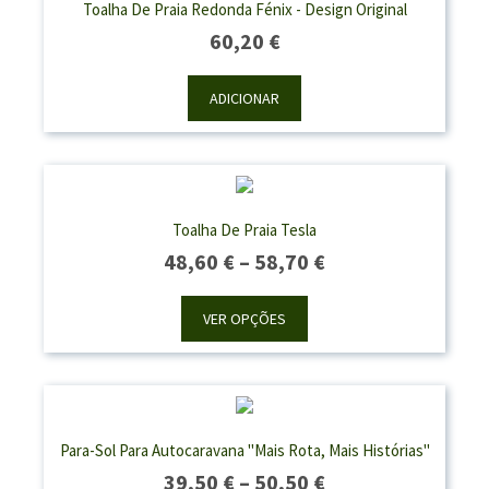
Toalha De Praia Redonda Fénix - Design Original
60,20
€
ADICIONAR
Toalha De Praia Tesla
Price
48,60
€
–
58,70
€
Range:
48,60 €
VER OPÇÕES
Through
58,70 €
Para-Sol Para Autocaravana "Mais Rota, Mais Histórias"
Price
39,50
€
–
50,50
€