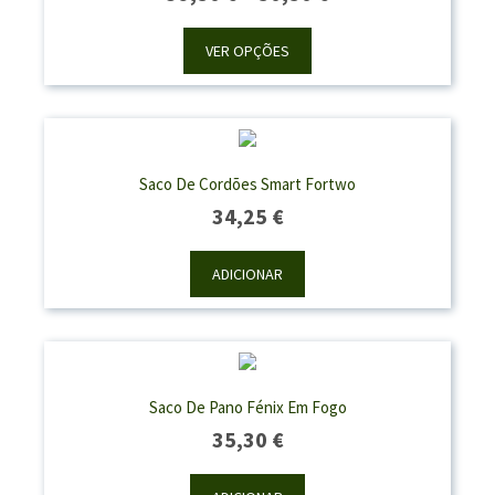
Range:
39,50 €
VER OPÇÕES
Through
50,50 €
Saco De Cordões Smart Fortwo
34,25
€
ADICIONAR
Saco De Pano Fénix Em Fogo
35,30
€