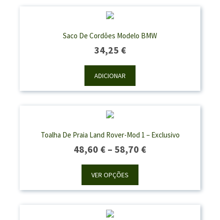
Saco De Cordões Modelo BMW
34,25
€
ADICIONAR
Toalha De Praia Land Rover-Mod 1 – Exclusivo
Price
48,60
€
–
58,70
€
Range:
48,60 €
VER OPÇÕES
Through
58,70 €