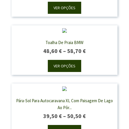
48,60 €
VER OPÇÕES
Through
58,70 €
Toalha De Praia BMW
Price
48,60
€
–
58,70
€
Range:
48,60 €
VER OPÇÕES
Through
58,70 €
Pára-Sol Para Autocaravana XL Com Paisagem De Lago
Ao Pôr...
Price
39,50
€
–
50,50
€
Range: