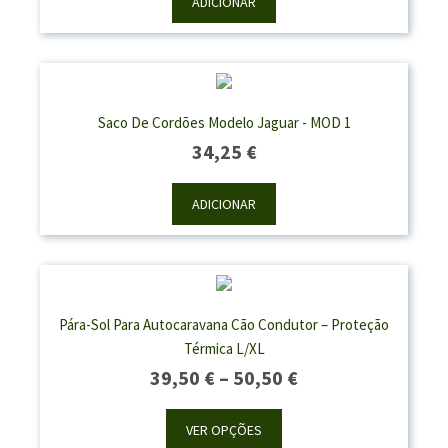
ADICIONAR
Saco De Cordões Modelo Jaguar - MOD 1
34,25
€
ADICIONAR
Pára-Sol Para Autocaravana Cão Condutor – Proteção
Térmica L/XL
Price
39,50
€
–
50,50
€
Range:
39,50 €
VER OPÇÕES