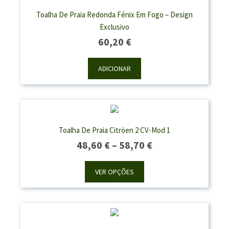
Toalha De Praia Redonda Fénix Em Fogo – Design
Exclusivo
60,20
€
ADICIONAR
Toalha De Praia Citröen 2 CV-Mod 1
Price
48,60
€
–
58,70
€
Range:
48,60 €
VER OPÇÕES
Through
58,70 €