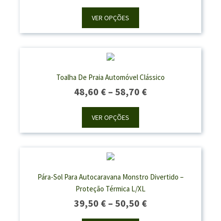
Range:
48,60 €
VER OPÇÕES
Through
58,70 €
Toalha De Praia Automóvel Clássico
Price
48,60
€
–
58,70
€
Range:
48,60 €
VER OPÇÕES
Through
58,70 €
Pára-Sol Para Autocaravana Monstro Divertido –
Proteção Térmica L/XL
Price
39,50
€
–
50,50
€
Range: