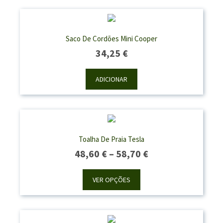
Saco De Cordões Mini Cooper
34,25
€
ADICIONAR
Toalha De Praia Tesla
Price
48,60
€
–
58,70
€
Range:
48,60 €
VER OPÇÕES
Through
58,70 €