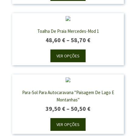
Through
50,50 €
Toalha De Praia Mercedes-Mod 1
Price
48,60
€
–
58,70
€
Range:
48,60 €
VER OPÇÕES
Through
58,70 €
Para-Sol Para Autocaravana "Paisagem De Lago E
Montanhas"
Price
39,50
€
–
50,50
€
Range:
39,50 €
VER OPÇÕES
Through