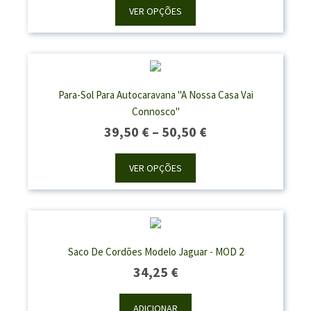
39,50 €
VER OPÇÕES
Through
50,50 €
Para-Sol Para Autocaravana "A Nossa Casa Vai
Connosco"
Price
39,50
€
–
50,50
€
Range:
39,50 €
VER OPÇÕES
Through
50,50 €
Saco De Cordões Modelo Jaguar - MOD 2
34,25
€
ADICIONAR