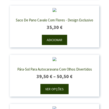
50,50 €
Saco De Pano Cavalo Com Flores - Design Exclusivo
35,30
€
ADICIONAR
Pára-Sol Para Autocaravana Com Olhos Divertidos
Price
39,50
€
–
50,50
€
Range:
39,50 €
VER OPÇÕES
Through
50,50 €