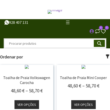
928 407 131
0
0
Ordenar por
Toalha de Praia Volkswagen
Toalha de Praia Mini Cooper
Carocha
Price
48,60
€
–
58,70
€
Price
48,60
€
–
58,70
€
Rang
Range:
48,60
48,60 €
Thro
VER OPÇÕES
VER OPÇÕES
Through