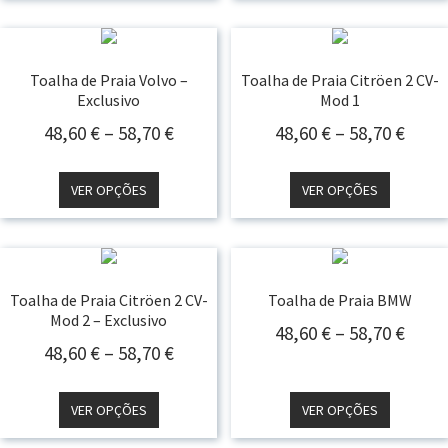
58,70 €
58,70
Toalha de Praia Volvo –
Toalha de Praia Citröen 2 CV-
Exclusivo
Mod 1
Price
Price
48,60
€
–
58,70
€
48,60
€
–
58,70
€
Range:
Rang
48,60 €
48,60
VER OPÇÕES
VER OPÇÕES
Through
Thro
58,70 €
58,70
Toalha de Praia Citröen 2 CV-
Toalha de Praia BMW
Mod 2 – Exclusivo
Price
48,60
€
–
58,70
€
Price
48,60
€
–
58,70
€
Rang
Range:
48,60
48,60 €
Thro
VER OPÇÕES
VER OPÇÕES
Through
58,70