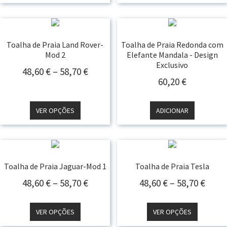
58,70
58,70 €
Toalha de Praia Land Rover-
Toalha de Praia Redonda com
Mod 2
Elefante Mandala - Design
Exclusivo
Price
48,60
€
–
58,70
€
60,20
€
Range:
48,60 €
Through
VER OPÇÕES
ADICIONAR
58,70 €
Toalha de Praia Jaguar-Mod 1
Toalha de Praia Tesla
Price
Price
48,60
€
–
58,70
€
48,60
€
–
58,70
€
Range:
Rang
48,60 €
48,60
VER OPÇÕES
VER OPÇÕES
Through
Thro