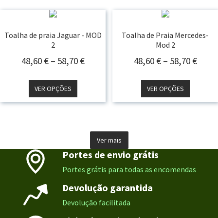
58,70 €
Toalha de praia Jaguar - MOD
Toalha de Praia Mercedes-
2
Mod 2
Price
Price
48,60
€
–
58,70
€
48,60
€
–
58,70
€
Range:
Rang
48,60 €
48,60
VER OPÇÕES
VER OPÇÕES
Through
Thro
58,70 €
58,70
Ver mais
Portes de envio grátis
Portes grátis para todas as encomendas
Devolução garantida
Devolução facilitada