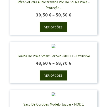
Pára-Sol Para Autocaravana Pôr Do Sol Na Praia –
Proteção...
Price
39,50
€
–
50,50
€
Range:
39,50 €
VER OPÇÕES
Through
50,50 €
Toalha De Praia Smart Fortwo -MOD 3 – Exclusivo
Price
48,60
€
–
58,70
€
Range:
48,60 €
VER OPÇÕES
Through
58,70 €
Saco De Cordões Modelo Jaguar - MOD 1