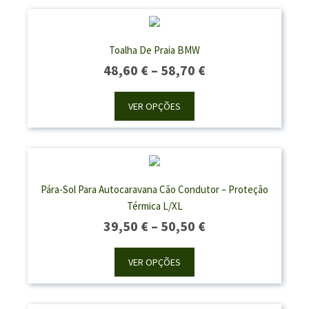
Toalha De Praia BMW
Price
48,60
€
–
58,70
€
Range:
48,60 €
VER OPÇÕES
Through
58,70 €
Pára-Sol Para Autocaravana Cão Condutor – Proteção
Térmica L/XL
Price
39,50
€
–
50,50
€
Range:
39,50 €
VER OPÇÕES
Through
50,50 €