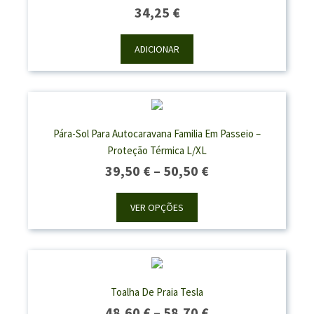
34,25
€
ADICIONAR
Pára-Sol Para Autocaravana Familia Em Passeio –
Proteção Térmica L/XL
Price
39,50
€
–
50,50
€
Range:
39,50 €
VER OPÇÕES
Through
50,50 €
Toalha De Praia Tesla
Price
48,60
€
–
58,70
€