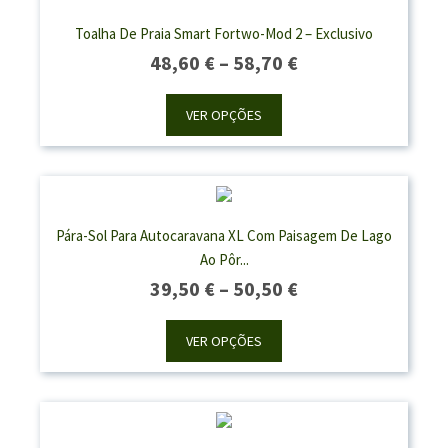
Toalha De Praia Smart Fortwo-Mod 2 – Exclusivo
Price
48,60
€
–
58,70
€
Range:
48,60 €
VER OPÇÕES
Through
58,70 €
Pára-Sol Para Autocaravana XL Com Paisagem De Lago
Ao Pôr...
Price
39,50
€
–
50,50
€
Range:
39,50 €
VER OPÇÕES
Through
50,50 €