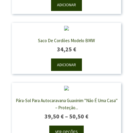
ADICIONAR
Saco De Cordões Modelo BMW
34,25
€
ADICIONAR
Pára-Sol Para Autocaravana Guaxinim "Não É Uma Casa"
– Proteção...
Price
39,50
€
–
50,50
€
Range:
39,50 €
VER OPÇÕES