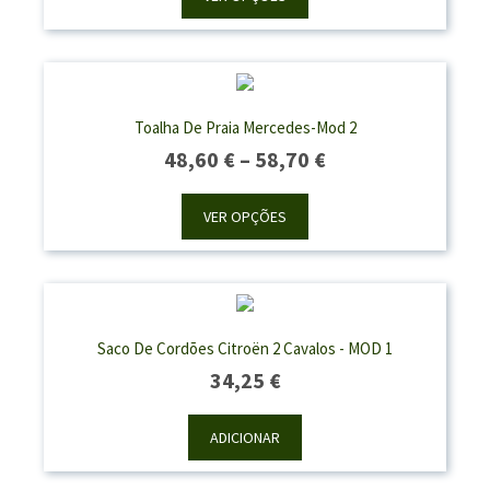
Through
50,50 €
Toalha De Praia Mercedes-Mod 2
Price
48,60
€
–
58,70
€
Range:
48,60 €
VER OPÇÕES
Through
58,70 €
Saco De Cordões Citroën 2 Cavalos - MOD 1
34,25
€
ADICIONAR