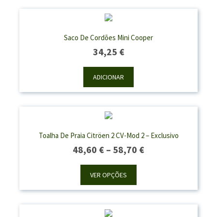
Saco De Cordões Mini Cooper
34,25
€
ADICIONAR
Toalha De Praia Citröen 2 CV-Mod 2 – Exclusivo
Price
48,60
€
–
58,70
€
Range:
48,60 €
VER OPÇÕES
Through
58,70 €