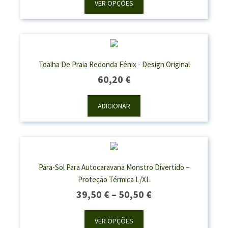
48,60 €
VER OPÇÕES
Through
58,70 €
Toalha De Praia Redonda Fénix - Design Original
60,20
€
ADICIONAR
Pára-Sol Para Autocaravana Monstro Divertido –
Proteção Térmica L/XL
Price
39,50
€
–
50,50
€
Range:
39,50 €
VER OPÇÕES