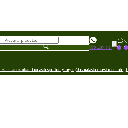
928 407 131
0
0
leza
casa
cozinha
crianças
desporto
diy
Jogos
jóias
malas
bem-estar
tecnologi