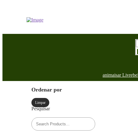
animais
ar Livre
be
Ordenar por
Limpar
Pesquisar