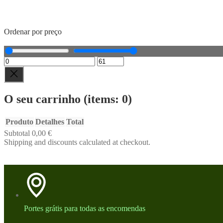
Ordenar por preço
O seu carrinho
(items: 0)
Produto
Detalhes
Total
Subtotal
0,00 €
Products
Shipping and discounts calculated at checkout.
Ver carrinho
in
Ir para a finalização de compras
cart
Portes grátis para todas as encomendas