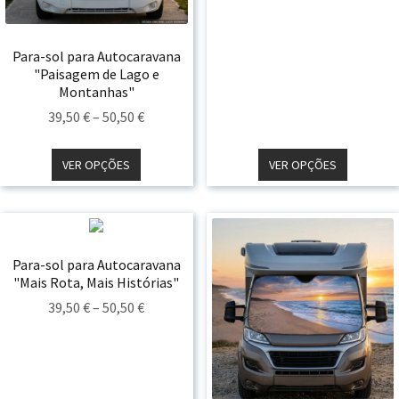
Throug
50,50 €
Para-sol para Autocaravana
"Paisagem de Lago e
Montanhas"
Price
39,50
€
–
50,50
€
Range:
39,50 €
VER OPÇÕES
VER OPÇÕES
Through
50,50 €
Para-sol para Autocaravana
"Mais Rota, Mais Histórias"
Price
39,50
€
–
50,50
€
Range:
39,50 €
Through
50,50 €