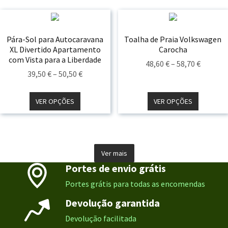
50,50 €
Pára-Sol para Autocaravana
Toalha de Praia Volkswagen
XL Divertido Apartamento
Carocha
com Vista para a Liberdade
Price
48,60
€
–
58,70
€
Price
39,50
€
–
50,50
€
Range:
Range:
48,60 €
39,50 €
VER OPÇÕES
VER OPÇÕES
Throug
Through
58,70 €
50,50 €
Ver mais
Portes de envio grátis
Portes grátis para todas as encomendas
Devolução garantida
Devolução facilitada