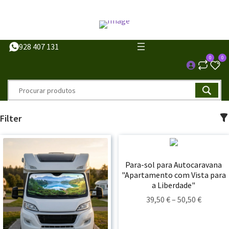
928 407 131
0
0
Filter
Para-sol para Autocaravana
"Apartamento com Vista para
a Liberdade"
Price
39,50
€
–
50,50
€
Range:
39,50 €