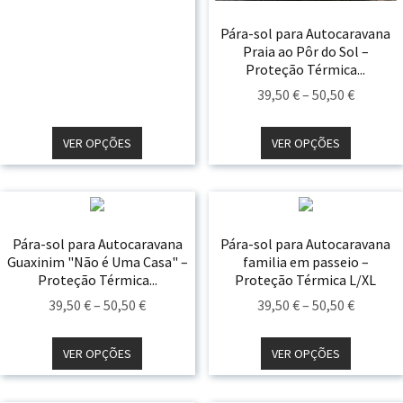
Pára-sol para Autocaravana
Praia ao Pôr do Sol –
Proteção Térmica...
Price
39,50
€
–
50,50
€
Range:
39,50 €
VER OPÇÕES
VER OPÇÕES
Throug
50,50 €
Pára-sol para Autocaravana
Pára-sol para Autocaravana
Guaxinim "Não é Uma Casa" –
familia em passeio –
Proteção Térmica...
Proteção Térmica L/XL
Price
Price
39,50
€
–
50,50
€
39,50
€
–
50,50
€
Range:
Range:
39,50 €
39,50 €
VER OPÇÕES
VER OPÇÕES
Through
Throug
50,50 €
50,50 €