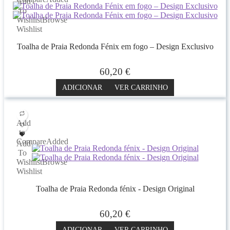
Add
To
Wishlist
Browse
Wishlist
Toalha de Praia Redonda Fénix em fogo – Design Exclusivo
60,20
€
ADICIONAR
VER CARRINHO
Add
to
Compare
Added
Add
To
Wishlist
Browse
Wishlist
Toalha de Praia Redonda fénix - Design Original
60,20
€
ADICIONAR
VER CARRINHO