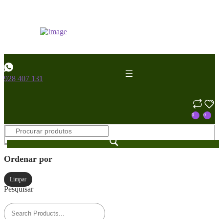
928 407 131
0
0
Ordenar por
Limpar
Pesquisar