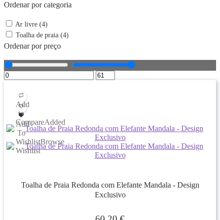
Ordenar por categoria
Ar livre (4)
Toalha de praia (4)
Ordenar por preço
Add
to
Compare
Added
Add
To
Wishlist
Browse
Wishlist
Toalha de Praia Redonda com Elefante Mandala - Design
Exclusivo
60,20
€