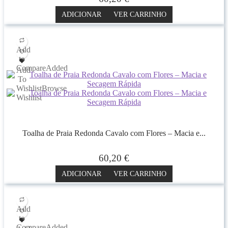
ADICIONAR
VER CARRINHO
Add
to
Compare
Added
Add
To
Wishlist
Browse
Wishlist
Toalha de Praia Redonda Cavalo com Flores – Macia e...
60,20
€
ADICIONAR
VER CARRINHO
Add
to
Compare
Added