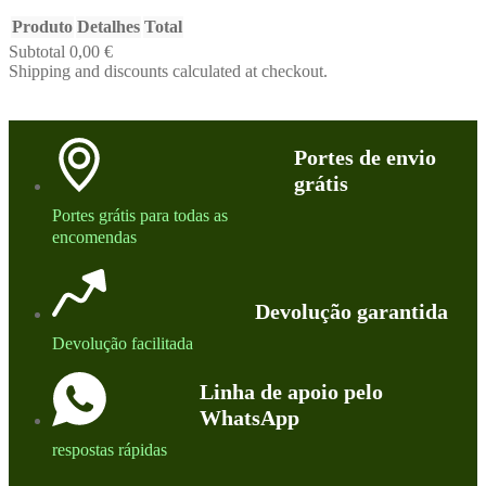
Produto
Detalhes
Total
Subtotal
0,00 €
Products
Shipping and discounts calculated at checkout.
Ver carrinho
in
Ir para a finalização de compras
cart
Portes de envio
grátis
Portes grátis para todas as
encomendas
Devolução garantida
Devolução facilitada
Linha de apoio pelo
WhatsApp
respostas rápidas